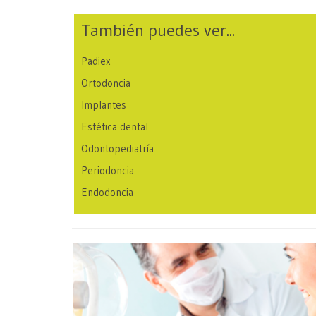
También puedes ver...
Padiex
Ortodoncia
Implantes
Estética dental
Odontopediatría
Periodoncia
Endodoncia